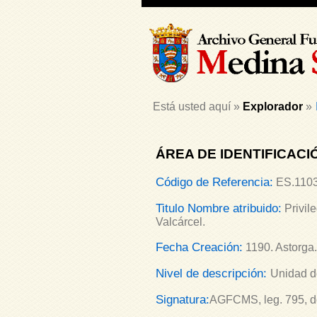
Está usted aquí »
Explorador
»
ÁREA DE IDENTIFICACI
Código de Referencia:
ES.1103
Titulo Nombre atribuido:
Privil
Valcárcel.
Fecha Creación:
1190. Astorga.
Nivel de descripción:
Unidad d
Signatura:
AGFCMS, leg. 795, do