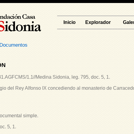
Inicio
Explorador
Gale
Documentos
ÓN
1.AGFCMS/1.1//Medina Sidonia, leg. 795, doc. 5, 1.
egio del Rey Alfonso IX concediendo al monasterio de Carracedo
ocumental simple.
c. 5, 1.