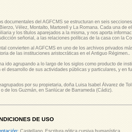
s documentales del AGFCMS se estructuran en seis secciones
 Bierzo, Vélez, Montalto, Martorell y La Romana. Cada una de 
iaria y los títulos aparejados a la misma, y nos aporta informaci
sdicción señorial, a las relaciones políticas de la casa con la Co
al convierten al AGFCMS en uno de los archivos privados más
toria de las instituciones aristocráticas en el Antiguo Régimen.
.
ha ido agrupando a lo largo de los siglos como producto de ins
el desarrollo de sus actividades públicas y particulares, y en fu
rupados por su propietaria, doña Luisa Isabel Álvarez de To
a o de los Guzmán, en Sanlúcar de Barrameda (Cádiz).
NDICIONES DE USO
entación:
Castellano. Escritura gótica cursiva humanística.