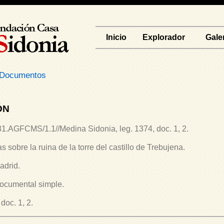
Inicio
Explorador
Gale
Documentos
ÓN
1.AGFCMS/1.1//Medina Sidonia, leg. 1374, doc. 1, 2.
as sobre la ruina de la torre del castillo de Trebujena.
adrid.
ocumental simple.
oc. 1, 2.